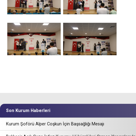
Son Kurum Haberleri
Kurum Şoförü Alper Coşkun İçin Başsağlığı Mesajı