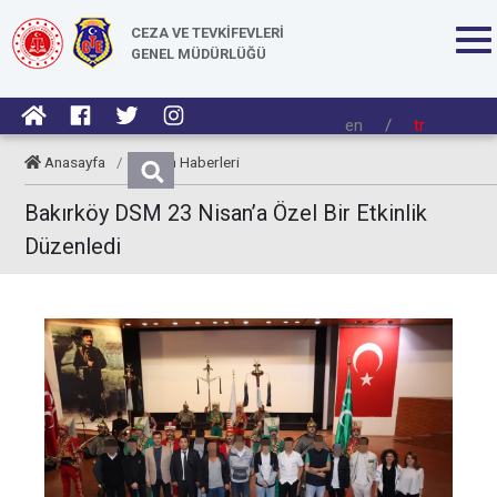
CEZA VE TEVKİFEVLERİ
GENEL MÜDÜRLÜĞÜ
en
/
tr
Anasayfa
/
Kurum Haberleri
Bakırköy DSM 23 Nisan’a Özel Bir Etkinlik
Düzenledi