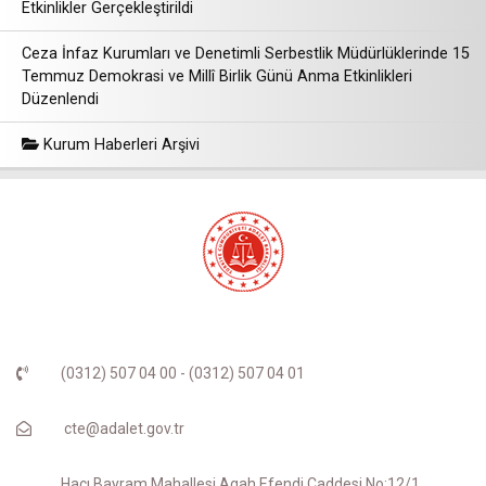
Etkinlikler Gerçekleştirildi
Ceza İnfaz Kurumları ve Denetimli Serbestlik Müdürlüklerinde 15
Temmuz Demokrasi ve Millî Birlik Günü Anma Etkinlikleri
Düzenlendi
Kurum Haberleri Arşivi
(0312) 507 04 00 - (0312) 507 04 01
cte@adalet.gov.tr
Hacı Bayram Mahallesi Agah Efendi Caddesi No:12/1