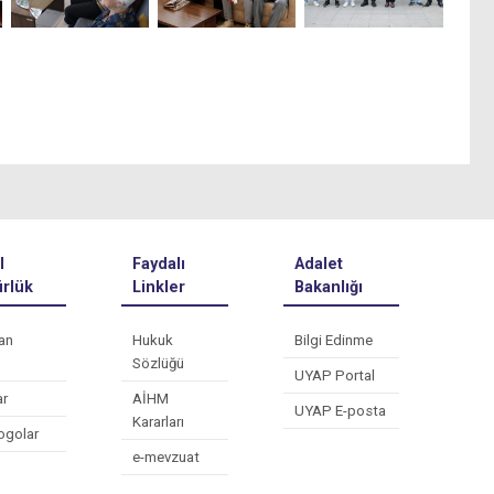
l
Faydalı
Adalet
rlük
Linkler
Bakanlığı
an
Hukuk
Bilgi Edinme
Sözlüğü
UYAP Portal
ar
AİHM
UYAP E-posta
Kararları
ogolar
e-mevzuat