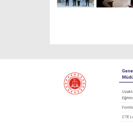
Gene
Müdü
Uzakt
Eğitim
Forml
CTE L