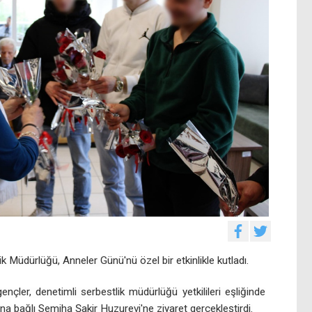
Müdürlüğü, Anneler Günü'nü özel bir etkinlikle kutladı.
nçler, denetimli serbestlik müdürlüğü yetkilileri eşliğinde
na bağlı Semiha Şakir Huzurevi'ne ziyaret gerçekleştirdi.