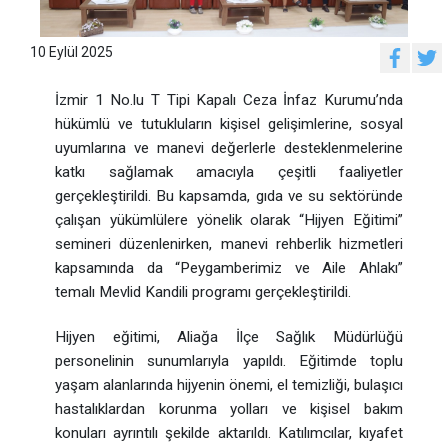
10 Eylül 2025
İzmir 1 No.lu T Tipi Kapalı Ceza İnfaz Kurumu’nda
hükümlü ve tutukluların kişisel gelişimlerine, sosyal
uyumlarına ve manevi değerlerle desteklenmelerine
katkı sağlamak amacıyla çeşitli faaliyetler
gerçekleştirildi. Bu kapsamda, gıda ve su sektöründe
çalışan yükümlülere yönelik olarak “Hijyen Eğitimi”
semineri düzenlenirken, manevi rehberlik hizmetleri
kapsamında da “Peygamberimiz ve Aile Ahlakı”
temalı Mevlid Kandili programı gerçekleştirildi.
Hijyen eğitimi, Aliağa İlçe Sağlık Müdürlüğü
personelinin sunumlarıyla yapıldı. Eğitimde toplu
yaşam alanlarında hijyenin önemi, el temizliği, bulaşıcı
hastalıklardan korunma yolları ve kişisel bakım
konuları ayrıntılı şekilde aktarıldı. Katılımcılar, kıyafet