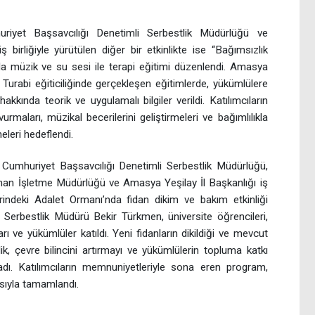
iyet Başsavcılığı Denetimli Serbestlik Müdürlüğü ve
birliğiyle yürütülen diğer bir etkinlikte ise “Bağımsızlık
a müzik ve su sesi ile terapi eğitimi düzenlendi. Amasya
Turabi eğiticiliğinde gerçekleşen eğitimlerde, yükümlülere
kında teorik ve uygulamalı bilgiler verildi. Katılımcıların
urmaları, müzikal becerilerini geliştirmeleri ve bağımlılıkla
leri hedeflendi.
 Cumhuriyet Başsavcılığı Denetimli Serbestlik Müdürlüğü,
an İşletme Müdürlüğü ve Amasya Yeşilay İl Başkanlığı iş
rindeki Adalet Ormanı’nda fidan dikim ve bakım etkinliği
mli Serbestlik Müdürü Bekir Türkmen, üniversite öğrencileri,
rı ve yükümlüler katıldı. Yeni fidanların dikildiği ve mevcut
nlik, çevre bilincini artırmayı ve yükümlülerin topluma katkı
dı. Katılımcıların memnuniyetleriyle sona eren program,
asıyla tamamlandı.