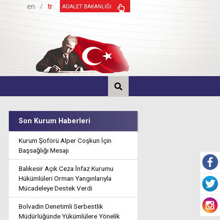
en
/
tr
ADALET BAKANLIĞI
Son Kurum Haberleri
Kurum Şoförü Alper Coşkun İçin
Başsağlığı Mesajı
Balıkesir Açık Ceza İnfaz Kurumu
Hükümlüleri Orman Yangınlarıyla
Mücadeleye Destek Verdi
Bolvadin Denetimli Serbestlik
Müdürlüğünde Yükümlülere Yönelik