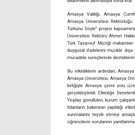
bildirimlerin alınmasıyla sona erdi.
Amasya Valiliği, Amasya Cumhur
Amasya Üniversitesi Rektörlüğü iş 
Türkünü Söyle” projesi kapsamınd
Üniversitesi Rektörü Ahmet Hakkı 
Türk Tasavvuf Müziği makamları hak
duygusal ifadelerini müzikle dışa v
mücadele süreçlerinde desteklenme
Bu etkinliklerin ardından; Amasya
Amasya Üniversitesi, Amasya Orm
birliğiyle Amasya çevre yolu üze
gerçekleştirildi. Etkinliğe Deneti
Yeşilay gönüllüleri, kurum çalışanla
fidanların bakımının yapıldığı etki
sunmalarını teşvik etmeyi amaçla
öğrencilerin sorularının yanıtlanm