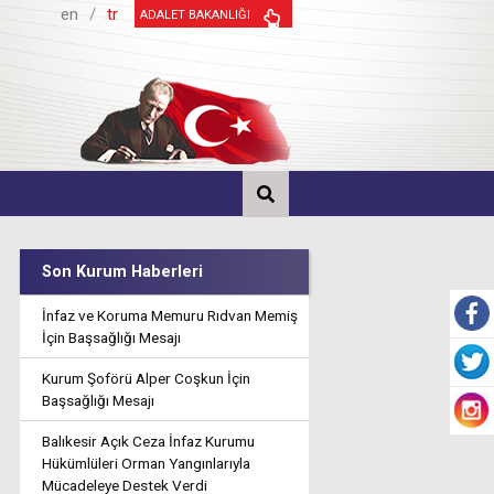
en
/
tr
ADALET BAKANLIĞI
Son Kurum Haberleri
İnfaz ve Koruma Memuru Rıdvan Memiş
İçin Başsağlığı Mesajı
Kurum Şoförü Alper Coşkun İçin
Başsağlığı Mesajı
Balıkesir Açık Ceza İnfaz Kurumu
Hükümlüleri Orman Yangınlarıyla
Mücadeleye Destek Verdi