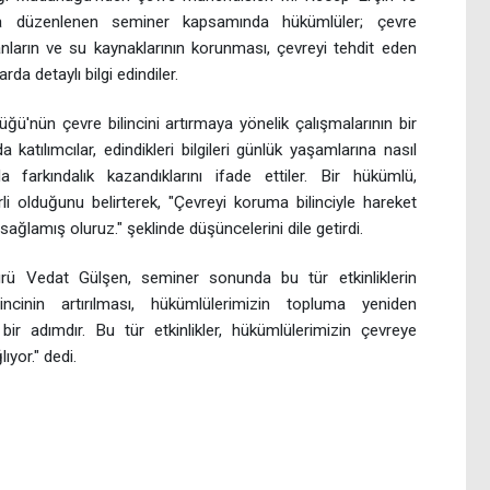
la düzenlenen seminer kapsamında hükümlüler; çevre
anların ve su kaynaklarının korunması, çevreyi tehdit eden
rda detaylı bilgi edindiler.
ğü'nün çevre bilincini artırmaya yönelik çalışmalarının bir
 katılımcılar, edindikleri bilgileri günlük yaşamlarına nasıl
 farkındalık kazandıklarını ifade ettiler. Bir hükümlü,
li olduğunu belirterek, "Çevreyi koruma bilinciyle hareket
sağlamış oluruz." şeklinde düşüncelerini dile getirdi.
rü Vedat Gülşen, seminer sonunda bu tür etkinliklerin
ncinin artırılması, hükümlülerimizin topluma yeniden
ir adımdır. Bu tür etkinlikler, hükümlülerimizin çevreye
ıyor." dedi.