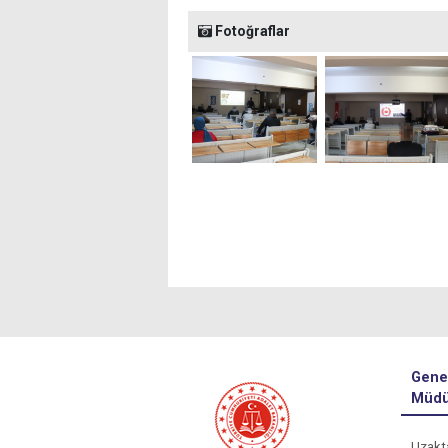
Fotoğraflar
Gene
Müdü
Uzakt