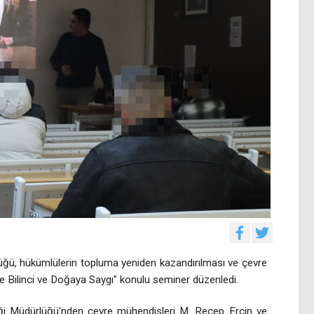
üğü, hükümlülerin topluma yeniden kazandırılması ve çevre
vre Bilinci ve Doğaya Saygı" konulu seminer düzenledi.
kliği Müdürlüğü'nden çevre mühendisleri M. Recep Erçin ve