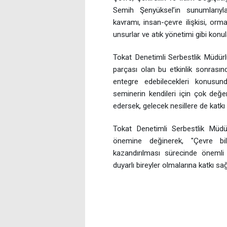
Semih Şenyüksel’in sunumlarıy
kavramı, insan-çevre ilişkisi, orm
unsurlar ve atık yönetimi gibi konula
Tokat Denetimli Serbestlik Müdürlü
parçası olan bu etkinlik sonrasında
entegre edebilecekleri konusunda
seminerin kendileri için çok değer
edersek, gelecek nesillere de katkı 
Tokat Denetimli Serbestlik Müdü
önemine değinerek, "Çevre bili
kazandırılması sürecinde önemli b
duyarlı bireyler olmalarına katkı sağl