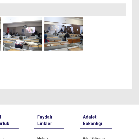
l
Faydalı
Adalet
rlük
Linkler
Bakanlığı
an
Hukuk
Bilgi Edinme