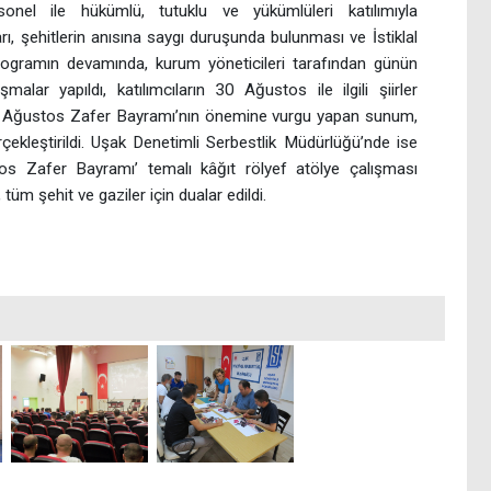
sonel ile hükümlü, tutuklu ve yükümlüleri katılımıyla
rı, şehitlerin anısına saygı duruşunda bulunması ve İstiklal
rogramın devamında, kurum yöneticileri tarafından günün
lar yapıldı, katılımcıların 30 Ağustos ile ilgili şiirler
30 Ağustos Zafer Bayramı’nın önemine vurgu yapan sunum,
erçekleştirildi. Uşak Denetimli Serbestlik Müdürlüğü’nde ise
os Zafer Bayramı’ temalı kâğıt rölyef atölye çalışması
tüm şehit ve gaziler için dualar edildi.