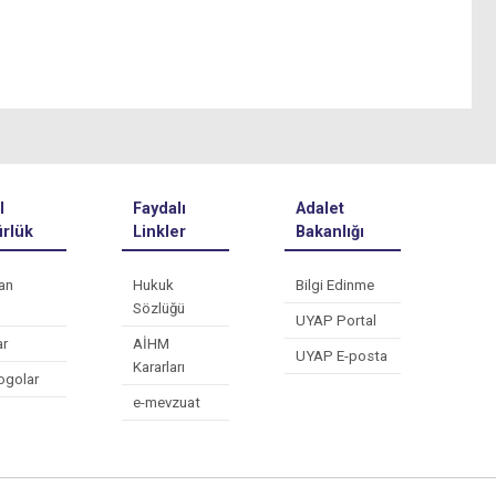
l
Faydalı
Adalet
rlük
Linkler
Bakanlığı
an
Hukuk
Bilgi Edinme
Sözlüğü
UYAP Portal
ar
AİHM
UYAP E-posta
Kararları
ogolar
e-mevzuat