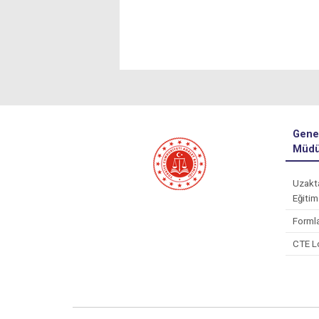
Gene
Müdü
Uzakt
Eğitim
Forml
CTE L