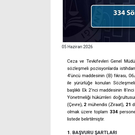
05 Haziran 2026
Ceza ve Tevkifevleri Genel Müdü
sözleşmeli pozisyonlarda istihda
4’üncü maddesinin (B) fıkrası, 06
ile yürürlüğe konulan Sözleşmeli 
başlıklı Ek 2’nci maddesinin 8’in
Yönetmeliği hükümleri doğrultusu
(Çevre),
2
mühendis (Ziraat),
21
d
olmak üzere toplam
334
persone
listede belirtilmiştir.
1.
BAŞVURU ŞARTLARI