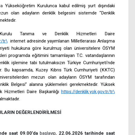
ara
Yükseköğretim Kurulunca kabul edilmiş yurt dışındaki
un olan adayların denklik belgesini sistemde “Denklik
mektedir.
Kurulu Tanıma ve Denklik Hizmetleri Daire
r/tr
\
internet adresinde yayımlanan Milletlerarası Anlaşma
riyeti hukukuna göre kurulmuş olan üniversitelere ÖSYM
tikleri programda eğitimini tamamlayan T.C. vatandaşlarının
enklik işlemine tabi tutulmaksızın Türkiye Cumhuriyeti'nde
ştir. Bu kapsamda, Kuzey Kıbrıs Türk Cumhuriyeti (KKTC)
iversitelerden mezun olan adayların ÖSYM tarafından
“Denklik Belgesi” alanına yüklemeleri gerekmektedir. Yüksek
k Hizmetleri Daire Başkanlığı
https://denklik.yok.gov.tr/tr
\
almaktadır.
ULARIN DEĞERLENDİRİLMESİ
nde saat 09.00’da
başlayıp,
22.06.2026 tarihinde saat