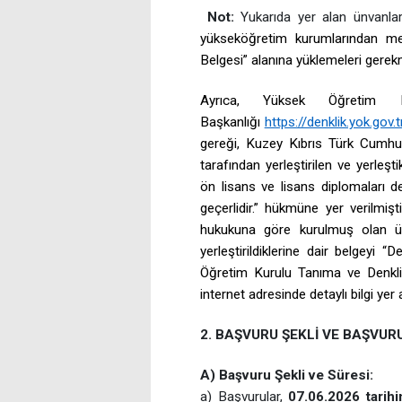
Not:
Yukarıda yer alan ünvanl
yükseköğretim kurumlarından mez
Belgesi” alanına yüklemeleri gerek
Ayrıca, Yüksek Öğretim 
Başkanlığı
https://denklik.yok.gov.t
gereği, Kuzey Kıbrıs Türk Cumhu
tarafından yerleştirilen ve yerleş
ön lisans ve lisans diplomaları d
geçerlidir.” hükmüne yer verilmi
hukukuna göre kurulmuş olan ün
yerleştirildiklerine dair belgeyi 
Öğretim Kurulu Tanıma ve Denkli
internet adresinde detaylı bilgi yer 
2. BAŞVURU ŞEKLİ VE BAŞVUR
A) Başvuru Şekli ve Süresi:
a) Başvurular,
07.06.2026 tarihi