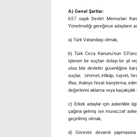
A) Genel Şartlar:
657 sayılı Devlet Memurları Ka
Yönetmeliği gereğince adayların aşa
a) Türk Vatandaşı olmak,
b) Türk Ceza Kanunu’nun 53’üncü
işlenen bir suçtan dolayı bir yıl
olsa bile devletin güvenliğine ka
suçlar, zimmet, irtikâp, rüşvet, hırs
iflas, ihaleye fesat karıştırma, ed
değerlerini aklama veya kaçakçıl
c) Erkek adaylar için askerlikle i
çağına gelmiş ise muvazzaf askerl
geçirilmiş olmak,
d) Görevini devamlı yapmasına 