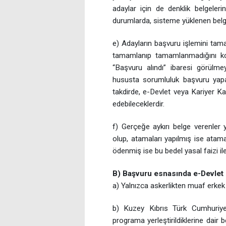
adaylar için de denklik belgeleri
durumlarda, sisteme yüklenen belgele
e) Adayların başvuru işlemini tam
tamamlanıp tamamlanmadığını kon
“Başvuru alındı” ibaresi görülme
hususta sorumluluk başvuru yapan 
takdirde, e-Devlet veya Kariyer Ka
edebileceklerdir.
f) Gerçeğe aykırı belge verenler
olup, atamaları yapılmış ise atamal
ödenmiş ise bu bedel yasal faizi ile 
B) Başvuru esnasında e-Devlet 
a) Yalnızca askerlikten muaf erkek a
b) Kuzey Kıbrıs Türk Cumhuriye
programa yerleştirildiklerine dair