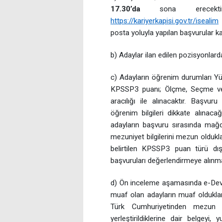
17.30’da
sona erecektir
https://kariyerkapisi.gov.tr/isealim
ü
posta yoluyla yapılan başvurular ka
b) Adaylar ilan edilen pozisyonlard
c) Adayların öğrenim durumları Yük
KPSSP3 puanı; Ölçme, Seçme ve 
aracılığı ile alınacaktır. Başv
öğrenim bilgileri dikkate alınaca
adayların başvuru sırasında mağ
mezuniyet bilgilerini mezun oldukla
belirtilen KPSSP3 puan türü dış
başvuruları değerlendirmeye alınma
d) Ön inceleme aşamasında e-Devlet
muaf olan adayların muaf olduklar
Türk Cumhuriyetinden mezun o
yerleştirildiklerine dair belgey