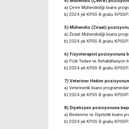
4) Mühendis (Çevre) pozisyonu
a) Çevre Mühendisliği lisans pro
b)
2024 yılı KPSS B grubu KPSSP3
5) Mühendis (Ziraat) pozisyonu
a) Ziraat Mühendisliği lisans pro
b) 2024
yılı KPSS B grubu KPSSP3
6) Fizyoterapist pozisyonuna b
a) Fizik Tedavi ve Rehabilitasyon
b)
2024 yılı KPSS B grubu KPSSP3
7) Veteriner Hekim pozisyonuna
a) Veterinerlik lisans programınd
b) 2024 yılı KPSS B grubu KPSSP
8) Diyetisyen pozisyonuna başv
a) Beslenme ve Diyetetik lisans 
b)
2024 yılı KPSS B grubu KPSSP3