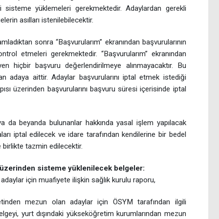
ni sisteme yüklemeleri gerekmektedir. Adaylardan gerekli
rin asılları istenilebilecektir.
amladıktan sonra “Başvurularım” ekranından başvurularının
trol etmeleri gerekmektedir. “Başvurularım” ekranından
yen hiçbir başvuru değerlendirilmeye alınmayacaktır. Bu
adaya aittir. Adaylar başvurularını iptal etmek istediği
pısı üzerinden başvurularını başvuru süresi içerisinde iptal
 ya da beyanda bulunanlar hakkında yasal işlem yapılacak
arı iptal edilecek ve idare tarafından kendilerine bir bedel
birlikte tazmin edilecektir.
üzerinden sisteme yüklenilecek belgeler:
daylar için muafiyete ilişkin sağlık kurulu raporu,
tinden mezun olan adaylar için ÖSYM tarafından ilgili
 belgeyi, yurt dışındaki yükseköğretim kurumlarından mezun