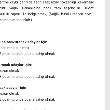
k, işitme kaybı, çehrede sabit eser, uzuv noksanlığı, kekemelik
ını; Sağlık Bakanlığına bağlı tam teşekküllü Devlet
 kurulu raporu ile belgelemek, (Sağlık kurulu raporu sözlü
lardan istenecektir.)
na başvuracak adaylar için:
ından mezun olmak
3 puan türünde puana sahip olmak,
acak adaylar için:
mezun olmak,
3 puan türünde puana sahip olmak,
k adaylar için:
mezun olmak,
 puan türünde puana sahip olmak.