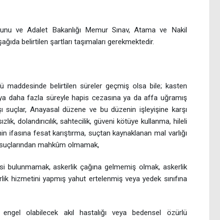
nunu ve Adalet Bakanlığı Memur Sınav, Atama ve Nakil
ğıda belirtilen şartları taşımaları gerekmektedir.
 maddesinde belirtilen süreler geçmiş olsa bile; kasten
 veya daha fazla süreyle hapis cezasına ya da affa uğramış
rşı suçlar, Anayasal düzene ve bu düzenin işleyişine karşı
ızlık, dolandırıcılık, sahtecilik, güveni kötüye kullanma, hileli
imin ifasına fesat karıştırma, suçtan kaynaklanan mal varlığı
ık suçlarından mahkûm olmamak,
lgisi bulunmamak, askerlik çağına gelmemiş olmak, askerlik
ik hizmetini yapmış yahut ertelenmiş veya yedek sınıfına
engel olabilecek akıl hastalığı veya bedensel özürlü