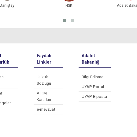
Danıştay
HSK
Adalet Baka
l
Faydalı
Adalet
rlük
Linkler
Bakanlığı
an
Hukuk
Bilgi Edinme
Sözlüğü
UYAP Portal
ar
AİHM
UYAP E-posta
Kararları
ogolar
e-mevzuat