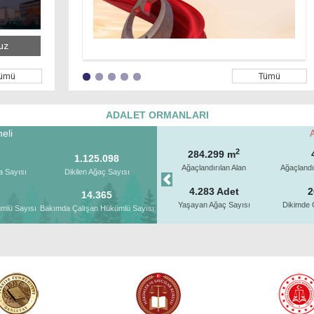
Bireyselleştirilmiş Personel Eğitim Sistemi (BİPES)
ümü
Tümü