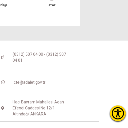
nlığı
UYAP
E-Devlet
(0312) 507 04 00 - (0312) 507
04 01
cte@adalet.gov.tr
Hacı Bayram Mahallesi Agah
Efendi Caddesi No:12/1
Altındağ/ ANKARA