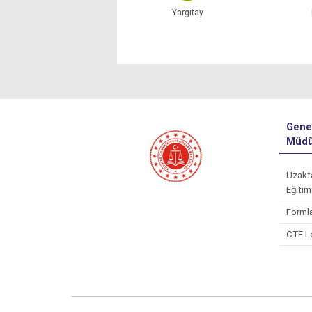
Anayasa Mahkemesi
Yargıtay
Gene
Müdü
Uzakt
Eğitim
Forml
CTE L