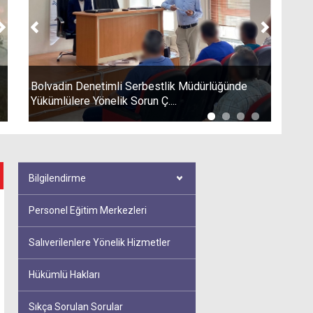
Sonraki
Önceki
Sonraki
dana Rehberlik ve Rehabilitasyon Açık İnfaz
Bolvadin Denetimli Serbestlik Müdürlüğünde
İstanbul An
urumunda Anlamlı Etkinli....
Yükümlülere Yönelik Sorun Ç....
Müdürlüğünde
Bilgilendirme
Personel Eğitim Merkezleri
Salıverilenlere Yönelik Hizmetler
Hükümlü Hakları
Sıkça Sorulan Sorular