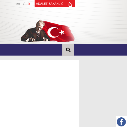
en
/
tr
ADALET BAKANLIĞI
Sonraki