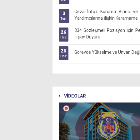
Ceza İnfaz Kurumu Birinci ve İ
3
Yardımcılarına İlişkin Kararname
Tem
334 Sözleşmeli Pozisyon İçin Pe
26
İlişkin Duyuru
Haz
26
Görevde Yükselme ve Ünvan Değişi
Haz
VİDEOLAR