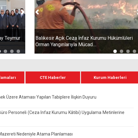
Sonraki
Önceki
Teymur
CTE Futbol Takımı 2026 Kamu Futbol
Balıkesir Açık Ceza İnfaz Kurumu Hükümlüleri
A
Turnuvasında İkinci Oldu
Orman Yangınlarıyla Mücad....
K
lamaları
CTE Haberler
Kurum Haberleri
mek Üzere Ataması Yapılan Tabiplere İlişkin Duyuru
Büro Personeli (Ceza İnfaz Kurumu Kâtibi) Uygulama Metinlerine
ği Mazereti Nedeniyle Atama Planlaması