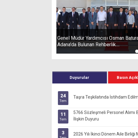
Önceki
Genel Müdür Yardımcısı Osman Baturay 
Adana'da Bulunan Rehberlik....
Duyurular
Basın Açık
24
Taşra Teşkilatında İstihdam Edil
Tem
5766 Sözleşmeli Personel Alımı 
11
İlişkin Duyuru
Tem
3
2026 Yılı İkinci Dönem Aile Birli
Tem