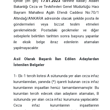
içinde (en geç
17.01.2023
tarihine kadar) Adalet
Bakanlığı Ceza ve Tevkifevleri Genel Müdürlüğü Hacı
Bayram Mahallesi Agâh Efendi Caddesi No:70/1
Altındağ/ANKARA adresinde olacak şekilde posta ile
göndermeleri veya bizzat teslim etmeleri
gerekmektedir. Postadaki gecikmeler ve diğer
sebeplerle belirtilen tarihten sonra başvuru yapanlar
ile eksik belge ibraz edenlerin atamaları
yapılmayacaktır.
Asil Olarak Başarılı İlan Edilen Adaylardan
İstenilen Belgeler
1- Ek-1 tercih listesi A sütununda yer alan ceza infaz
kurumlarından, yanında (*) işareti bulunan ceza infaz
kurumlarının inşaatları henüz tamamlanmamıştır. Bu
kurumları tercih edecek olan adayların atamaları, B
sütununda yer alan ceza infaz kurumuna yapılacaktır.
Ceza infaz kurumlarının inşaatlarının