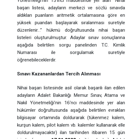
Yönetmeliği’nin 15’inci maddesinde yer alan “Nihai
başarı listesi, adayların merkezi ve sözlü sınavda
aldıkları puanların aritmetik ortalamasına göre en
yüksek puandan başlayarak sıralanması suretiyle
düzenlenir…” hükmü doğrultusunda nihai başarı
listeleri oluşturulmuştur. Adaylar sınav sonuçlarına
aşağıda belirtilen sorgu panelinden T.C. Kimlik
Numarası ile sorgulamak suretiyle
öğrenebileceklerdir.
Sınavı Kazananlardan Tercih Alınması
Nihai başarı listesinde asil olarak başarılı ilan edilen
adayların Adalet Bakanlığı Memur Sınav, Atama ve
Nakil Yönetmeliği’nin 16’ncı maddesinde yer alan
hükümler doğrultusunda aşağıda belirtilen evrakları
bilgisayar ortamında doldurarak (tükenmez kalem,
kurşun kalem, pilot kalem vb. kalemler kullanarak elle
doldurulmayacaktır) ilan tarihinden itibaren 15 gün