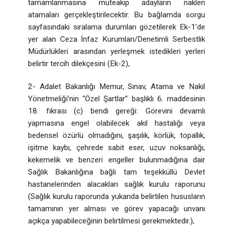
tamamlanmasına müteakip adayların naklen
atamaları gerçekleştirilecektir. Bu bağlamda sorgu
sayfasındaki sıralama durumları gözetilerek Ek-1’de
yer alan Ceza İnfaz Kurumları/Denetimli Serbestlik
Müdürlükleri arasından yerleşmek istedikleri yerleri
belirtir tercih dilekçesini (Ek-2),
2- Adalet Bakanlığı Memur, Sınav, Atama ve Nakil
Yönetmeliği’nin “Özel Şartlar” başlıklı 6. maddesinin
18. fıkrası (c) bendi gereği: Görevini devamlı
yapmasına engel olabilecek akıl hastalığı veya
bedensel özürlü olmadığını, şaşılık, körlük, topallık,
işitme kaybı, çehrede sabit eser, uzuv noksanlığı,
kekemelik ve benzeri engeller bulunmadığına dair
Sağlık Bakanlığına bağlı tam teşekküllü Devlet
hastanelerinden alacakları sağlık kurulu raporunu
(Sağlık kurulu raporunda yukarıda belirtilen hususların
tamamının yer alması ve görev yapacağı unvanı
açıkça yapabileceğinin belirtilmesi gerekmektedir.),