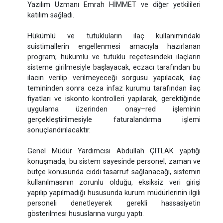
Yazılım Uzmanı Emrah HİMMET ve diğer yetkilileri
katılım sağladı.
Hükümlü ve tutukluların ilaç kullanımındaki
suistimallerin engellenmesi amacıyla hazırlanan
program; hükümlü ve tutuklu reçetesindeki ilaçların
sisteme girilmesiyle başlayacak, eczacı tarafından bu
ilacın verilip verilmeyeceği sorgusu yapılacak, ilaç
temininden sonra ceza infaz kurumu tarafından ilaç
fiyatları ve iskonto kontrolleri yapılarak, gerektiğinde
uygulama üzerinden onay–red işleminin
gerçekleştirilmesiyle faturalandırma işlemi
sonuçlandırılacaktır.
Genel Müdür Yardımcısı Abdullah ÇITLAK yaptığı
konuşmada, bu sistem sayesinde personel, zaman ve
bütçe konusunda ciddi tasarruf sağlanacağı, sistemin
kullanılmasının zorunlu olduğu, eksiksiz veri girişi
yapılıp yapılmadığı hususunda kurum müdürlerinin ilgili
personeli denetleyerek gerekli hassasiyetin
gösterilmesi hususlarına vurgu yaptı.